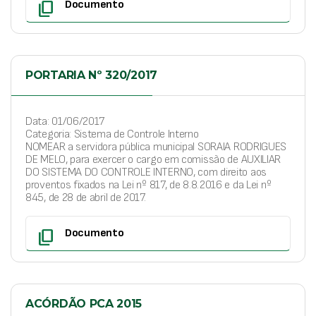
content_copy
Documento
PORTARIA Nº 320/2017
Data: 01/06/2017
Categoria: Sistema de Controle Interno
NOMEAR a servidora pública municipal SORAIA RODRIGUES
DE MELO, para exercer o cargo em comissão de AUXILIAR
DO SISTEMA DO CONTROLE INTERNO, com direito aos
proventos fixados na Lei nº 817, de 8.8.2016 e da Lei nº
845, de 28 de abril de 2017.
content_copy
Documento
ACÓRDÃO PCA 2015