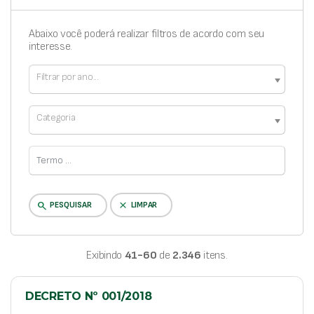
Abaixo você poderá realizar filtros de acordo com seu
interesse.
Filtrar por ano...
Categoria
clear
search
PESQUISAR
LIMPAR
Exibindo
41-60
de
2.346
itens.
DECRETO Nº 001/2018