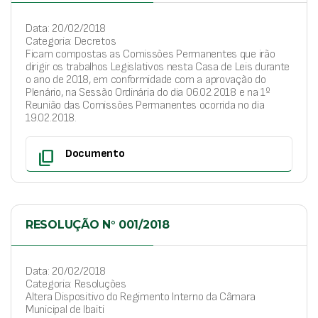
Data: 20/02/2018
Categoria: Decretos
Ficam compostas as Comissões Permanentes que irão
dirigir os trabalhos Legislativos nesta Casa de Leis durante
o ano de 2018, em conformidade com a aprovação do
Plenário, na Sessão Ordinária do dia 06.02.2018 e na 1º
Reunião das Comissões Permanentes ocorrida no dia
19.02.2018.
content_copy
Documento
RESOLUÇÃO N° 001/2018
Data: 20/02/2018
Categoria: Resoluções
Altera Dispositivo do Regimento Interno da Câmara
Municipal de Ibaiti