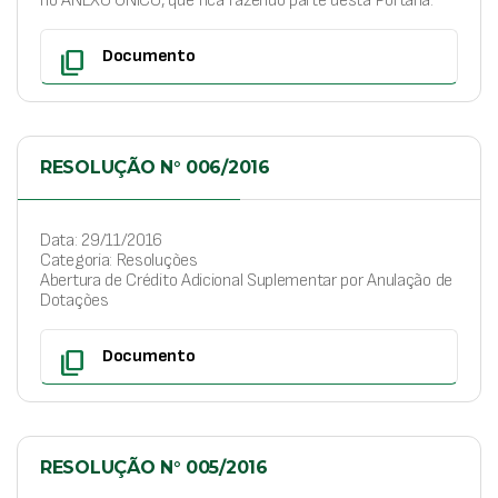
no ANEXO ÚNICO, que fica fazendo parte desta Portaria.
content_copy
Documento
RESOLUÇÃO N° 006/2016
Data: 29/11/2016
Categoria: Resoluções
Abertura de Crédito Adicional Suplementar por Anulação de
Dotações
content_copy
Documento
RESOLUÇÃO N° 005/2016