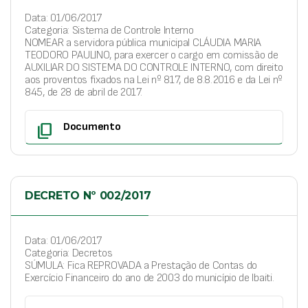
Data: 01/06/2017
Categoria: Sistema de Controle Interno
NOMEAR a servidora pública municipal CLÁUDIA MARIA
TEODORO PAULINO, para exercer o cargo em comissão de
AUXILIAR DO SISTEMA DO CONTROLE INTERNO, com direito
aos proventos fixados na Lei nº 817, de 8.8.2016 e da Lei nº
845, de 28 de abril de 2017.
content_copy
Documento
DECRETO Nº 002/2017
Data: 01/06/2017
Categoria: Decretos
SÚMULA: Fica REPROVADA a Prestação de Contas do
Exercício Financeiro do ano de 2003 do município de Ibaiti.