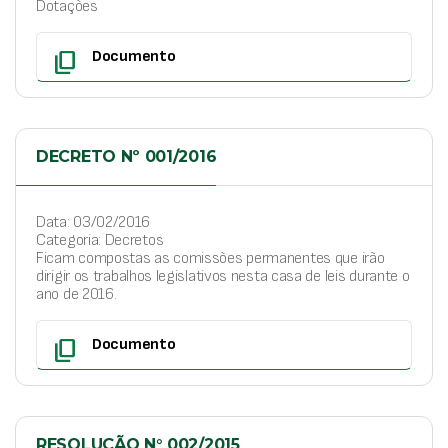
Dotações
content_copy
Documento
DECRETO Nº 001/2016
Data: 03/02/2016
Categoria: Decretos
Ficam compostas as comissões permanentes que irão
dirigir os trabalhos legislativos nesta casa de leis durante o
ano de 2016.
content_copy
Documento
RESOLUÇÃO N° 002/2015