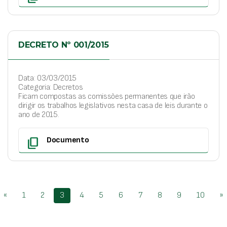
DECRETO Nº 001/2015
Data: 03/03/2015
Categoria: Decretos
Ficam compostas as comissões permanentes que irão
dirigir os trabalhos legislativos nesta casa de leis durante o
ano de 2015.
content_copy
Documento
«
1
2
3
4
5
6
7
8
9
10
»