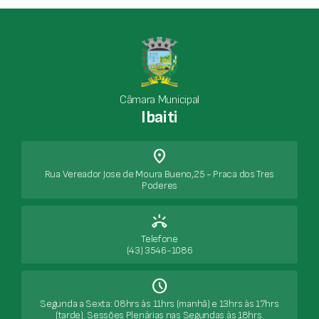
Câmara Municipal
Ibaiti
place
Rua Vereador Jose de Moura Bueno,25 - Praca dos Tres
Poderes
ring_volume
Telefone
(43) 3546-1086
Schedule
Segunda a Sexta: 08hrs às 11hrs (manhã) e 13hrs às 17hrs
(tarde). Sessões Plenárias nas Segundas às 18hrs.