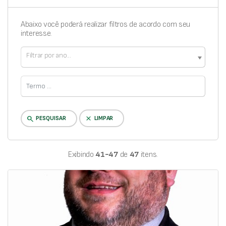
Abaixo você poderá realizar filtros de acordo com seu
interesse.
Filtrar por ano...
clear
search
PESQUISAR
LIMPAR
Exibindo
41-47
de
47
itens.