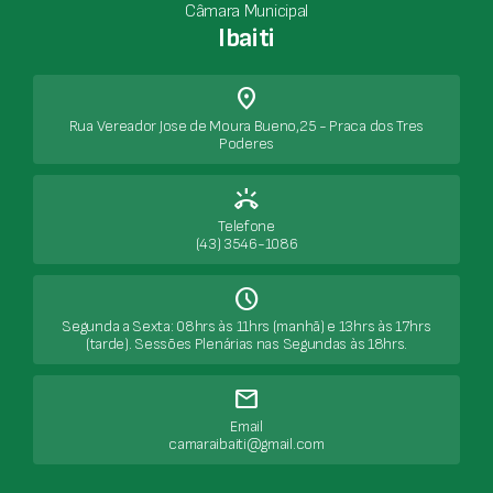
Câmara Municipal
Ibaiti
place
Rua Vereador Jose de Moura Bueno,25 - Praca dos Tres
Poderes
ring_volume
Telefone
(43) 3546-1086
Schedule
Segunda a Sexta: 08hrs às 11hrs (manhã) e 13hrs às 17hrs
(tarde). Sessões Plenárias nas Segundas às 18hrs.
mail
Email
camaraibaiti@gmail.com