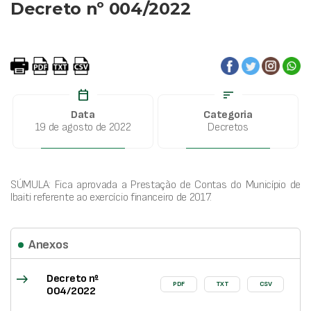
Decreto nº 004/2022
calendar_today
sort
Data
Categoria
19 de agosto de 2022
Decretos
SÚMULA: Fica aprovada a Prestação de Contas do Município de
Ibaiti referente ao exercício financeiro de 2017.
Anexos
east
Decreto nº
PDF
TXT
CSV
004/2022