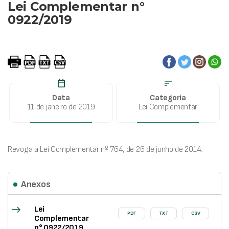
Lei Complementar n°
0922/2019
calendar_today
sort
Data
Categoria
11 de janeiro de 2019
Lei Complementar
Revoga a Lei Complementar nº 764, de 26 de junho de 2014.
Anexos
east
Lei
PDF
TXT
CSV
Complementar
n° 0922/2019