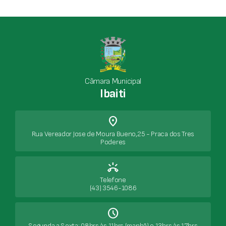
Câmara Municipal
Ibaiti
place
Rua Vereador Jose de Moura Bueno,25 - Praca dos Tres
Poderes
ring_volume
Telefone
(43) 3546-1086
Schedule
Segunda a Sexta: 08hrs às 11hrs (manhã) e 13hrs às 17hrs