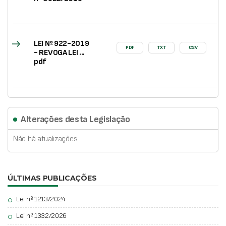
east
LEI Nº 922-2019
PDF
TXT
CSV
- REVOGA LEI ...
pdf
Alterações desta Legislação
Não há atualizações.
ÚLTIMAS PUBLICAÇÕES
Lei nº 1213/2024
circle
Lei nº 1332/2026
circle