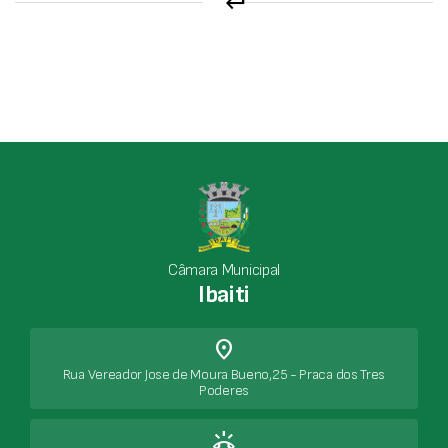
keyboard_return
Câmara Municipal
Ibaiti
place
Rua Vereador Jose de Moura Bueno,25 - Praca dos Tres
Poderes
ring_volume