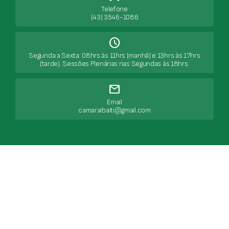
Telefone
(43) 3546-1086
Schedule
Segunda a Sexta: 08hrs às 11hrs (manhã) e 13hrs às 17hrs
(tarde). Sessões Plenárias nas Segundas às 18hrs.
mail
Email
camaraibaiti@gmail.com