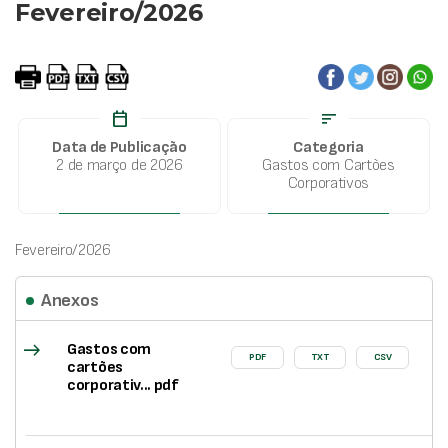
Fevereiro/2026
calendar_today
sort
Data de Publicação
Categoria
2 de março de 2026
Gastos com Cartões
Corporativos
Fevereiro/2026
Anexos
east
Gastos com
PDF
TXT
CSV
cartões
corporativ... pdf