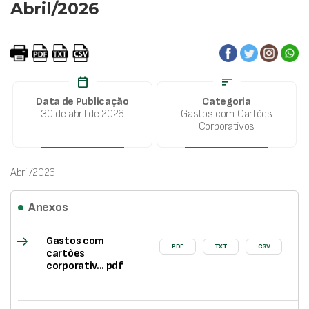
Abril/2026
calendar_today
sort
Data de Publicação
Categoria
30 de abril de 2026
Gastos com Cartões
Corporativos
Abril/2026
Anexos
east
Gastos com
PDF
TXT
CSV
cartões
corporativ... pdf