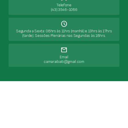
Telefone
(43) 3546-1086
Schedule
Segunda a Sexta: 08hrs às 11hrs (manhã) e 13hrs às 17hrs
(tarde). Sessões Plenárias nas Segundas às 18hrs.
mail
Email
camaraibaiti@gmail.com