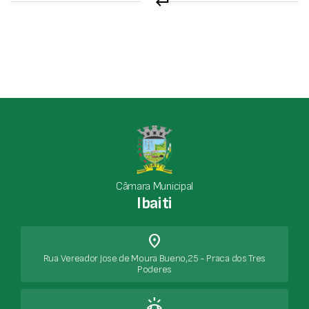
keyboard_return
Câmara Municipal
Ibaiti
place
Rua Vereador Jose de Moura Bueno,25 - Praca dos Tres
Poderes
ring_volume