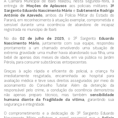
A Câmara Municipal de Ibaiti realizou, nesta segunda-feira, a
entrega de
Moções de Aplausos
aos policiais militares
3º
Sargento Eduardo Nascimento Mário
e
Subtenente Rodrigo
Antônio de Azevedo
, ambos da Polícia Militar do Estado do
Paraná, em reconhecimento à atuação exemplar, comprometida e
sensível durante uma ocorrência de abandono de incapaz
registrada no município de Ibaiti.
No dia
02 de julho de 2025
, o 3º Sargento
Eduardo
Nascimento Mário
, juntamente com sua equipe, respondeu
prontamente a um chamado envolvendo uma situação de
extrema gravidade: uma mulher havia abandonado sua filha, uma
bebê de apenas dois meses de idade, em via pública no Jardim
Pérola, para consumir substâncias entorpecentes.
Graças à ação rápida e eficiente do policial, a criança foi
imediatamente resgatada, encaminhada ao hospital para
avaliação médica e teve seus direitos assegurados por meio do
acionamento do Conselho Tutelar. Além da detenção da
responsável pelo crime, a condução da ocorrência demonstrou
não apenas preparo técnico, mas também
sensibilidade
humana diante da fragilidade da vítima
, garantindo sua
segurança e integridade.
O comprometimento e a dedicação do 3º Sargento Eduardo