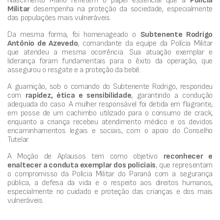
Nascimento Mário refletem o papel essencial que a
Polícia
Militar
desempenha na proteção da sociedade, especialmente
das populações mais vulneráveis.
Da mesma forma, foi homenageado o
Subtenente Rodrigo
Antônio de Azevedo
, comandante da equipe da Polícia Militar
que atendeu a mesma ocorrência. Sua atuação exemplar e
liderança foram fundamentais para o êxito da operação, que
assegurou o resgate e a proteção da bebê.
A guarnição, sob o comando do Subtenente Rodrigo, respondeu
com
rapidez, ética e sensibilidade
, garantindo a condução
adequada do caso. A mulher responsável foi detida em flagrante,
em posse de um cachimbo utilizado para o consumo de crack,
enquanto a criança recebeu atendimento médico e os devidos
encaminhamentos legais e sociais, com o apoio do Conselho
Tutelar.
A Moção de Aplausos tem como objetivo
reconhecer e
enaltecer a conduta exemplar dos policiais
, que representam
o compromisso da Polícia Militar do Paraná com a segurança
pública, a defesa da vida e o respeito aos direitos humanos,
especialmente no cuidado e proteção das crianças e dos mais
vulneráveis.