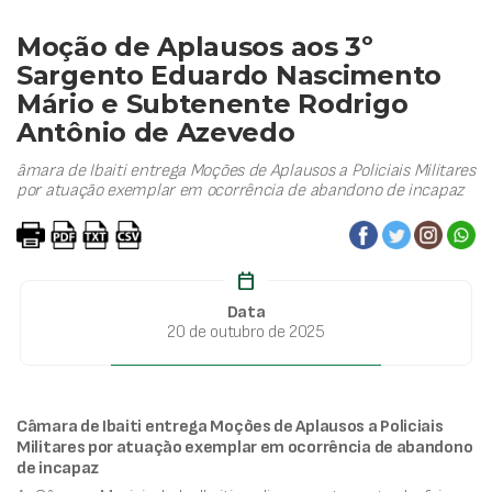
Moção de Aplausos aos 3º
Sargento Eduardo Nascimento
Mário e Subtenente Rodrigo
Antônio de Azevedo
âmara de Ibaiti entrega Moções de Aplausos a Policiais Militares
por atuação exemplar em ocorrência de abandono de incapaz
calendar_today
Data
20 de outubro de 2025
Câmara de Ibaiti entrega Moções de Aplausos a Policiais
Militares por atuação exemplar em ocorrência de abandono
de incapaz