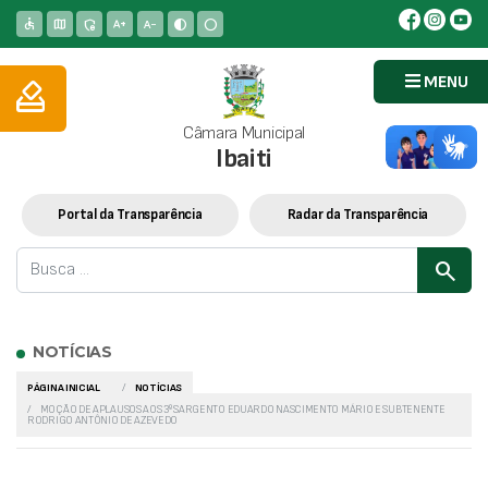
accessible
map
admin_panel_settings
text_increase
text_decrease
contrast
circle
MENU
how_to_vote
Câmara Municipal
Ibaiti
Portal da Transparência
Radar da Transparência
search
NOTÍCIAS
PÁGINA INICIAL
NOTÍCIAS
MOÇÃO DE APLAUSOS AOS 3º SARGENTO EDUARDO NASCIMENTO MÁRIO E SUBTENENTE
RODRIGO ANTÔNIO DE AZEVEDO