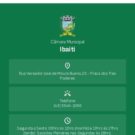
Câmara Municipal
Ibaiti
place
Rua Vereador Jose de Moura Bueno,25 - Praca dos Tres
Poderes
ring_volume
Telefone
(43) 3546-1086
Schedule
Segunda a Sexta: 08hrs às 11hrs (manhã) e 13hrs às 17hrs
(tarde). Sessões Plenárias nas Segundas às 18hrs.