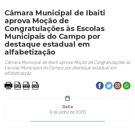
Câmara Municipal de Ibaiti
aprova Moção de
Congratulações às Escolas
Municipais do Campo por
destaque estadual em
alfabetização
Câmara Municipal de Ibaiti aprova Moção de Congratulações às
Escolas Municipais do Campo por destaque estadual em
alfabetização
calendar_today
Data
9 de junho de 2026