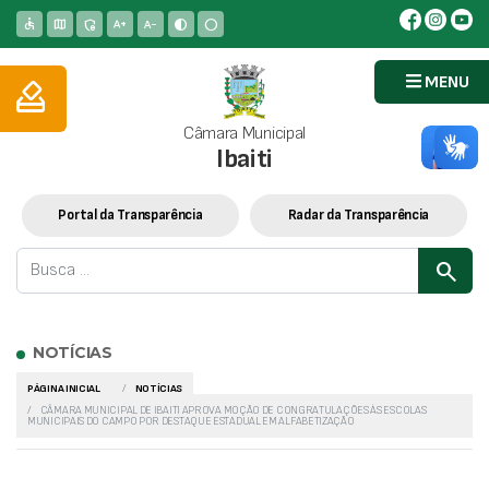
accessible
map
admin_panel_settings
text_increase
text_decrease
contrast
circle
MENU
how_to_vote
Câmara Municipal
Ibaiti
Portal da Transparência
Radar da Transparência
search
NOTÍCIAS
PÁGINA INICIAL
NOTÍCIAS
CÂMARA MUNICIPAL DE IBAITI APROVA MOÇÃO DE CONGRATULAÇÕES ÀS ESCOLAS
MUNICIPAIS DO CAMPO POR DESTAQUE ESTADUAL EM ALFABETIZAÇÃO