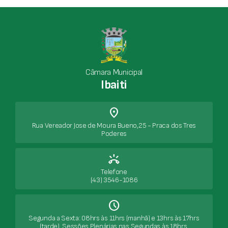
Câmara Municipal
Ibaiti
place
Rua Vereador Jose de Moura Bueno,25 - Praca dos Tres
Poderes
ring_volume
Telefone
(43) 3546-1086
Schedule
Segunda a Sexta: 08hrs às 11hrs (manhã) e 13hrs às 17hrs
(tarde). Sessões Plenárias nas Segundas às 18hrs.