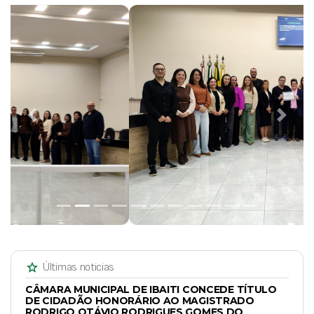
Previous
Next
star
Últimas noticias
CÂMARA MUNICIPAL DE IBAITI CONCEDE TÍTULO
DE CIDADÃO HONORÁRIO AO MAGISTRADO
RODRIGO OTÁVIO RODRIGUES GOMES DO