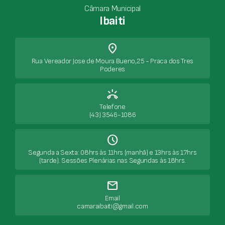
Câmara Municipal
Ibaiti
place
Rua Vereador Jose de Moura Bueno,25 - Praca dos Tres
Poderes
ring_volume
Telefone
(43) 3546-1086
Schedule
Segunda a Sexta: 08hrs às 11hrs (manhã) e 13hrs às 17hrs
(tarde). Sessões Plenárias nas Segundas às 18hrs.
mail
Email
camaraibaiti@gmail.com