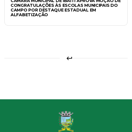
CÂMARA MUNICIPAL DE IBAITI APROVA MOÇÃO DE
CONGRATULAÇÕES ÀS ESCOLAS MUNICIPAIS DO
CAMPO POR DESTAQUE ESTADUAL EM
ALFABETIZAÇÃO
keyboard_return