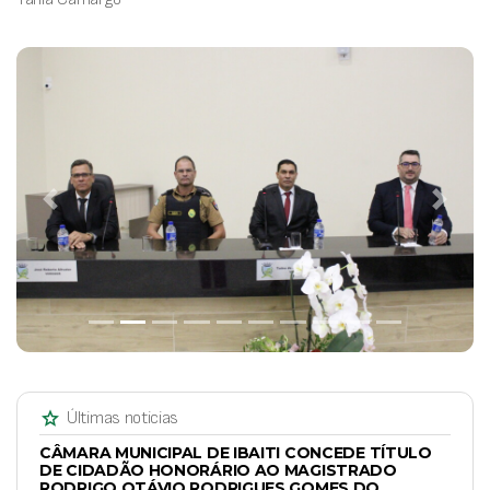
Previous
Next
star
Últimas noticias
CÂMARA MUNICIPAL DE IBAITI CONCEDE TÍTULO
DE CIDADÃO HONORÁRIO AO MAGISTRADO
RODRIGO OTÁVIO RODRIGUES GOMES DO