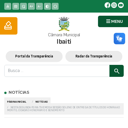
accessible
map
admin_panel_settings
text_increase
text_decrease
contrast
circle
MENU
how_to_vote
Câmara Municipal
Ibaiti
Portal da Transparência
Radar da Transparência
search
NOTÍCIAS
PÁGINA INICIAL
NOTÍCIAS
NESTA SEGUNDA FEIRA TIVEMOS A SESSÃO SOLENE DE ENTREGA DE TÍTULOS DE HONRA AO
MÉRITO, CIDADÃO HONORÁRIO E BENEMÉRITO