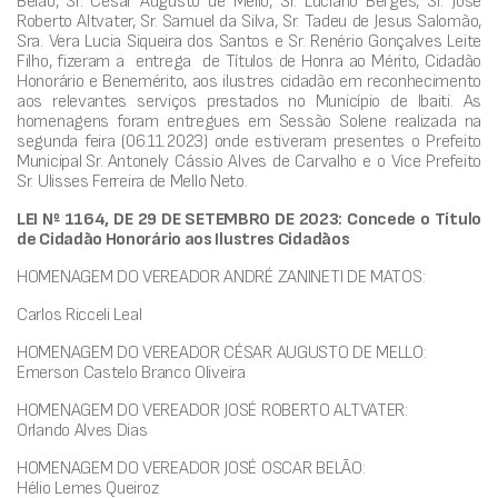
Belão, Sr. Cesar Augusto de Mello, Sr. Luciano Berges, Sr. José
Roberto Altvater, Sr. Samuel da Silva, Sr. Tadeu de Jesus Salomão,
Sra. Vera Lucia Siqueira dos Santos e Sr. Renério Gonçalves Leite
Filho, fizeram a entrega de Títulos de Honra ao Mérito, Cidadão
Honorário e Benemérito, aos ilustres cidadão em reconhecimento
aos relevantes serviços prestados no Município de Ibaiti. As
homenagens foram entregues em Sessão Solene realizada na
segunda feira (06.11.2023) onde estiveram presentes o Prefeito
Municipal
Sr.
Antonely Cássio Alves de Carvalho e o Vice Prefeito
Sr. Ulisses Ferreira de Mello Neto.
LEI Nº 1164, DE 29 DE SETEMBRO DE 2023: Concede o Título
de Cidadão Honorário aos Ilustres Cidadãos
HOMENAGEM DO VEREADOR ANDRÉ ZANINETI DE MATOS:
Carlos Ricceli Leal
HOMENAGEM DO VEREADOR CÉSAR AUGUSTO DE MELLO:
Emerson Castelo Branco Oliveira
HOMENAGEM DO VEREADOR JOSÉ ROBERTO ALTVATER:
Orlando Alves Dias
HOMENAGEM DO VEREADOR JOSÉ OSCAR BELÃO:
Hélio Lemes Queiroz