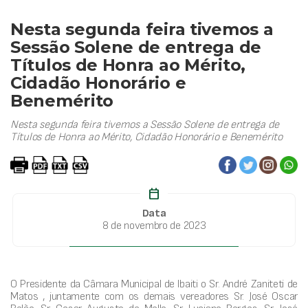
Nesta segunda feira tivemos a
Sessão Solene de entrega de
Títulos de Honra ao Mérito,
Cidadão Honorário e
Benemérito
Nesta segunda feira tivemos a Sessão Solene de entrega de
Títulos de Honra ao Mérito, Cidadão Honorário e Benemérito
calendar_today
Data
8 de novembro de 2023
O Presidente da Câmara Municipal de Ibaiti o Sr. André Zaniteti de
Matos , juntamente com os demais vereadores Sr. José Oscar