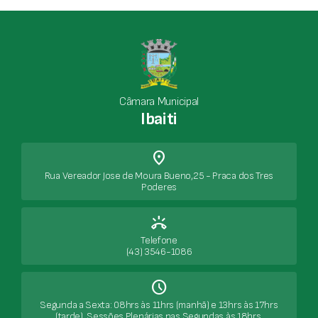
Câmara Municipal
Ibaiti
place
Rua Vereador Jose de Moura Bueno,25 - Praca dos Tres
Poderes
ring_volume
Telefone
(43) 3546-1086
Schedule
Segunda a Sexta: 08hrs às 11hrs (manhã) e 13hrs às 17hrs
(tarde). Sessões Plenárias nas Segundas às 18hrs.