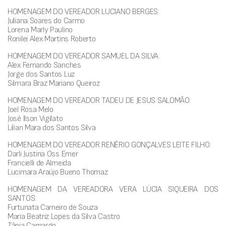
HOMENAGEM DO VEREADOR LUCIANO BERGES:
Juliana Soares do Carmo
Lorena Marly Paulino
Ronilei Alex Martins Roberto
HOMENAGEM DO VEREADOR SAMUEL DA SILVA:
Alex Fernando Sanches
Jorge dos Santos Luz
Silmara Braz Mariano Queiroz
HOMENAGEM DO VEREADOR TADEU DE JESUS SALOMÃO:
Joel Rosa Melo
José Ilson Vigilato
Lilian Mara dos Santos Silva
HOMENAGEM DO VEREADOR RENÉRIO GONÇALVES LEITE FILHO:
Darli Justina Oss Emer
Francielli de Almeida
Lucimara Araújo Bueno Thomaz
HOMENAGEM DA VEREADORA VERA LÚCIA SIQUEIRA DOS
SANTOS:
Furtunata Carneiro de Souza
Maria Beatriz Lopes da Silva Castro
Tânia Camargo