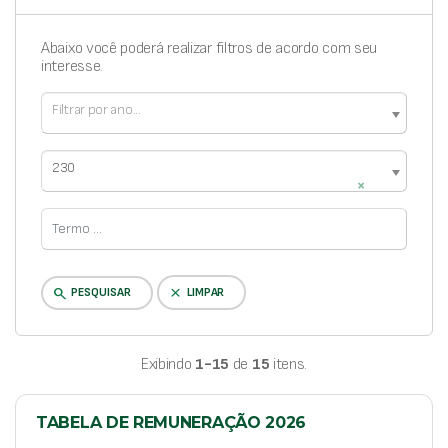
Abaixo você poderá realizar filtros de acordo com seu
interesse.
Filtrar por ano...
230
×
clear
search
PESQUISAR
LIMPAR
Exibindo
1-15
de
15
itens.
TABELA DE REMUNERAÇÃO 2026