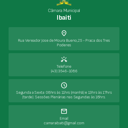
Câmara Municipal
Ibaiti
place
Rua Vereador Jose de Moura Bueno,25 - Praca dos Tres
Poderes
ring_volume
Telefone
(43) 3546-1086
Schedule
Segunda a Sexta: 08hrs às 11hrs (manhã) e 13hrs às 17hrs
(tarde). Sessões Plenárias nas Segundas às 18hrs.
mail
Email
camaraibaiti@gmail.com