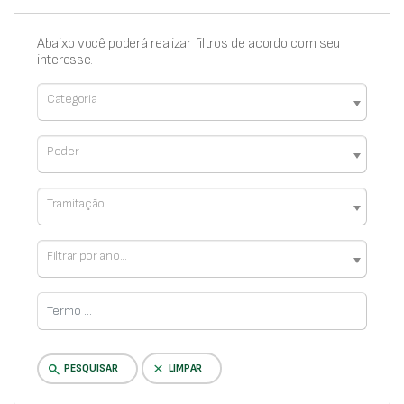
Abaixo você poderá realizar filtros de acordo com seu
interesse.
Categoria
Poder
Tramitação
Filtrar por ano...
clear
search
PESQUISAR
LIMPAR