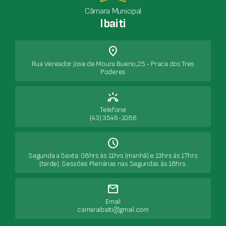
Câmara Municipal
Ibaiti
place
Rua Vereador Jose de Moura Bueno,25 - Praca dos Tres
Poderes
ring_volume
Telefone
(43) 3546-1086
Schedule
Segunda a Sexta: 08hrs às 11hrs (manhã) e 13hrs às 17hrs
(tarde). Sessões Plenárias nas Segundas às 18hrs.
mail
Email
camaraibaiti@gmail.com