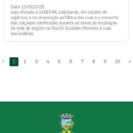
Data: 15/06/2026
seja oficiada a SANEPAR, solicitando, em caráter de
urgência, a recomposição asfáltica das ruas e o conserto
das calçadas danificadas durante as obras de instalação
da rede de esgoto na Rua Dr. Euclides Monteiro e ruas
secundárias.
«
1
2
3
4
5
6
7
8
9
10
»