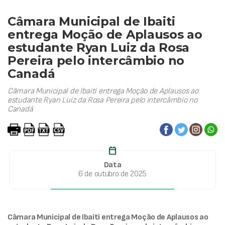
Câmara Municipal de Ibaiti
entrega Moção de Aplausos ao
estudante Ryan Luiz da Rosa
Pereira pelo intercâmbio no
Canadá
Câmara Municipal de Ibaiti entrega Moção de Aplausos ao
estudante Ryan Luiz da Rosa Pereira pelo intercâmbio no
Canadá
calendar_today
Data
6 de outubro de 2025
Câmara Municipal de Ibaiti entrega Moção de Aplausos ao