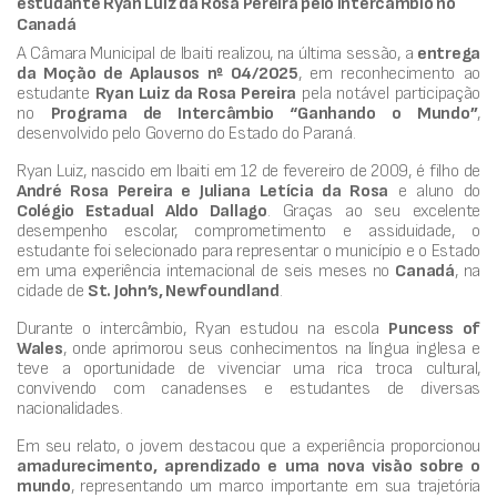
estudante Ryan Luiz da Rosa Pereira pelo intercâmbio no
Canadá
A Câmara Municipal de Ibaiti realizou, na última sessão, a
entrega
da Moção de Aplausos nº 04/2025
, em reconhecimento ao
estudante
Ryan Luiz da Rosa Pereira
pela notável participação
no
Programa de Intercâmbio “Ganhando o Mundo”
,
desenvolvido pelo Governo do Estado do Paraná.
Ryan Luiz, nascido em Ibaiti em 12 de fevereiro de 2009, é filho de
André Rosa Pereira e Juliana Letícia da Rosa
e aluno do
Colégio Estadual Aldo Dallago
. Graças ao seu excelente
desempenho escolar, comprometimento e assiduidade, o
estudante foi selecionado para representar o município e o Estado
em uma experiência internacional de seis meses no
Canadá
, na
cidade de
St. John’s, Newfoundland
.
Durante o intercâmbio, Ryan estudou na escola
Puncess of
Wales
, onde aprimorou seus conhecimentos na língua inglesa e
teve a oportunidade de vivenciar uma rica troca cultural,
convivendo com canadenses e estudantes de diversas
nacionalidades.
Em seu relato, o jovem destacou que a experiência proporcionou
amadurecimento, aprendizado e uma nova visão sobre o
mundo
, representando um marco importante em sua trajetória