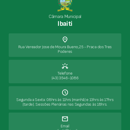
Câmara Municipal
Ibaiti
place
Rua Vereador Jose de Moura Bueno,25 - Praca dos Tres
Poderes
ring_volume
Telefone
(43) 3546-1086
Schedule
Segunda a Sexta: 08hrs às 11hrs (manhã) e 13hrs às 17hrs
(tarde). Sessões Plenárias nas Segundas às 18hrs.
mail
Email