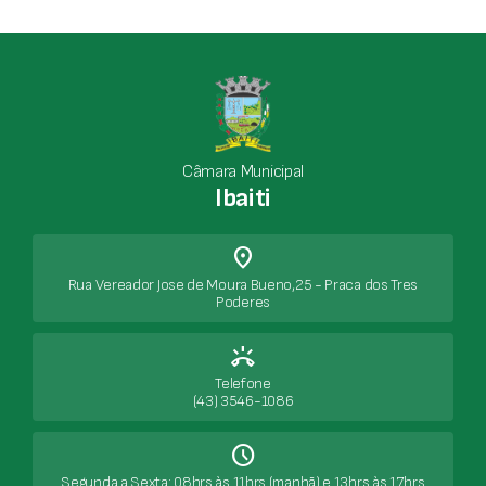
Câmara Municipal
Ibaiti
place
Rua Vereador Jose de Moura Bueno,25 - Praca dos Tres
Poderes
ring_volume
Telefone
(43) 3546-1086
Schedule
Segunda a Sexta: 08hrs às 11hrs (manhã) e 13hrs às 17hrs