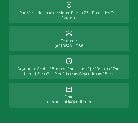
place
Rua Vereador Jose de Moura Bueno,25 - Praca dos Tres
Poderes
ring_volume
Telefone
(43) 3546-1086
Schedule
Segunda a Sexta: 08hrs às 11hrs (manhã) e 13hrs às 17hrs
(tarde). Sessões Plenárias nas Segundas às 18hrs.
mail
Email
camaraibaiti@gmail.com