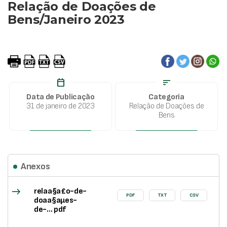
Relação de Doações de
Bens/Janeiro 2023
calendar_today
sort
Data de Publicação
Categoria
31 de janeiro de 2023
Relação de Doações de
Bens
Anexos
east
relaa§a£o-de-
PDF
TXT
CSV
doaa§aµes-
de-... pdf