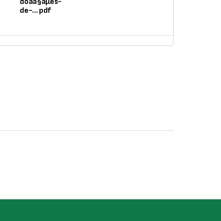
doaa§aµes-
de-... pdf