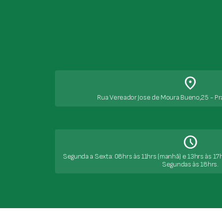
place
Rua Vereador Jose de Moura Bueno,25 - Pr
Schedule
Segunda a Sexta: 08hrs às 11hrs (manhã) e 13hrs às 17h
Segundas às 18hrs.