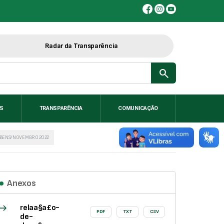
Radar da Transparência
search
IS
TRANSPARÊNCIA
COMUNICAÇÃO
 BENS/NOVEMBRO 2022
Anexos
east
relaa§a£o-
PDF
TXT
CSV
de-