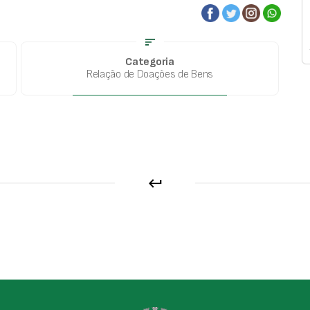
sort
Categoria
Relação de Doações de Bens
keyboard_return