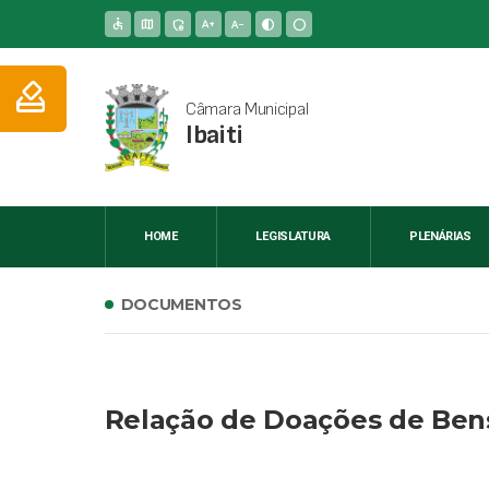
accessible
map
admin_panel_settings
text_increase
text_decrease
contrast
circle
how_to_vote
Câmara Municipal
Ibaiti
HOME
LEGISLATURA
PLENÁRIAS
DOCUMENTOS
Relação de Doações de Be