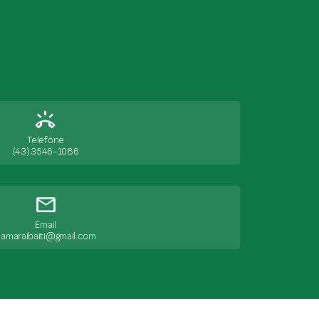
ring_volume
Telefone
(43) 3546-1086
mail
Email
amaraibaiti@gmail.com