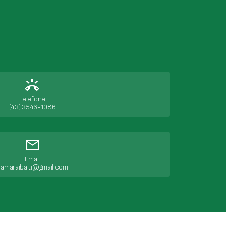
ring_volume
Telefone
(43) 3546-1086
mail
Email
amaraibaiti@gmail.com