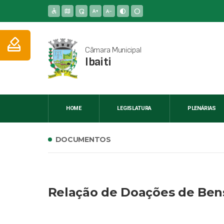
accessible
map
admin_panel_settings
text_increase
text_decrease
contrast
circle
how_to_vote
Câmara Municipal
Ibaiti
HOME
LEGISLATURA
PLENÁRIAS
DOCUMENTOS
Relação de Doações de Bens