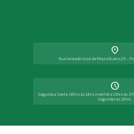
place
Rua Vereador Jose de Moura Bueno,25 - Pr
Schedule
Segunda a Sexta: 08hrs às 11hrs (manhã) e 13hrs às 17h
Segundas às 18hrs.