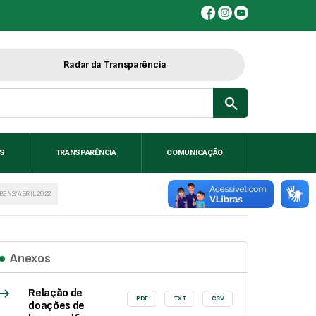
Radar da Transparência
search
IS
TRANSPARÊNCIA
COMUNICAÇÃO
BENS/ABRIL 2022
Anexos
east
Relação de
PDF
TXT
CSV
doações de