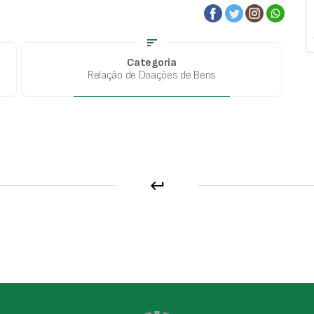
sort
Categoria
Relação de Doações de Bens
keyboard_return