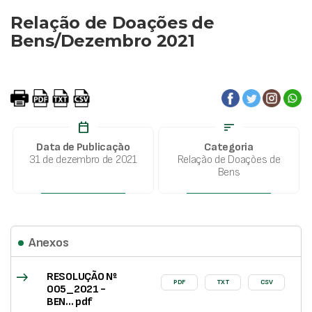
Relação de Doações de
Bens/Dezembro 2021
calendar_today
sort
Data de Publicação
Categoria
31 de dezembro de 2021
Relação de Doações de
Bens
Anexos
east
RESOLUÇÃO Nº
PDF
TXT
CSV
005_2021 -
BEN... pdf