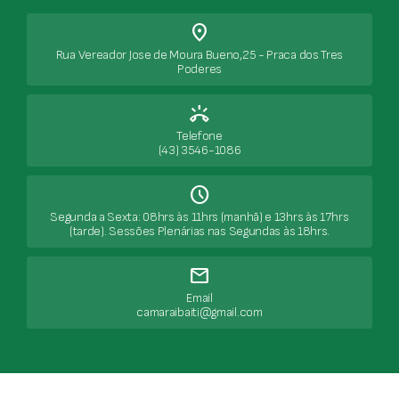
place
Rua Vereador Jose de Moura Bueno,25 - Praca dos Tres
Poderes
ring_volume
Telefone
(43) 3546-1086
Schedule
Segunda a Sexta: 08hrs às 11hrs (manhã) e 13hrs às 17hrs
(tarde). Sessões Plenárias nas Segundas às 18hrs.
mail
Email
camaraibaiti@gmail.com