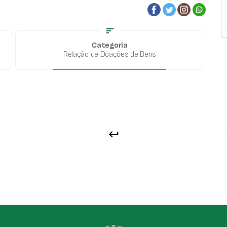
sort
Categoria
Relação de Doações de Bens
keyboard_return