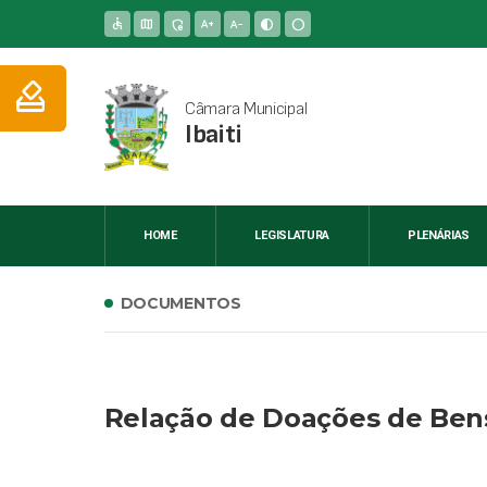
accessible
map
admin_panel_settings
text_increase
text_decrease
contrast
circle
how_to_vote
Câmara Municipal
Ibaiti
HOME
LEGISLATURA
PLENÁRIAS
DOCUMENTOS
Relação de Doações de Ben