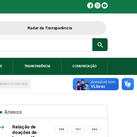
Radar da Transparência
search
IS
TRANSPARÊNCIA
COMUNICAÇÃO
 BENS/OUTUBRO 2021
Anexos
east
Relação de
PDF
TXT
CSV
doações de