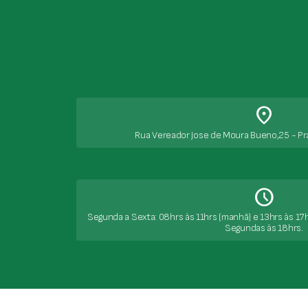
place
Rua Vereador Jose de Moura Bueno,25 - Pr
Schedule
Segunda a Sexta: 08hrs às 11hrs (manhã) e 13hrs às 17h
Segundas às 18hrs.