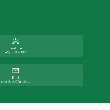
ring_volume
Telefone
(43) 3546-1086
mail
Email
amaraibaiti@gmail.com